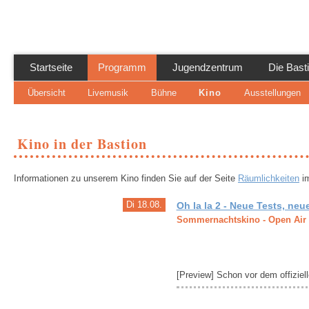
Di
z
Inh
Startseite
Programm
Jugendzentrum
Die Bast
Übersicht
Livemusik
Bühne
Kino
Ausstellungen
Kino in der Bastion
Informationen zu unserem Kino finden Sie auf der Seite
Räumlichkeiten
im
Di 18.08.
Oh la la 2 - Neue Tests, ne
Sommernachtskino - Open Air
[Preview]​ Schon vor dem offiziel