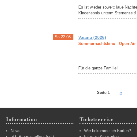
Es ist wieder soweit: laue Nächt
Kinoerlebnis unterm Sternenzelt!
Sa 22.08.
Vaiana (2026)
Sommernachtskino - Open Air
Für die ganze Familie!
Seite 1
››
Information
Ticketservice
News
Wie bekomme ich Karten?
akt. Programmflyer (pdf)
Infos zu Kinokarten