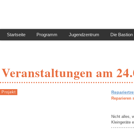
Di
z
Inh
Startseite
Programm
Jugendzentrum
Die Bastion
Veranstaltungen am 24.
Projekt
Repariertre
Reparieren 
Nicht alles,
Kleingeräte e