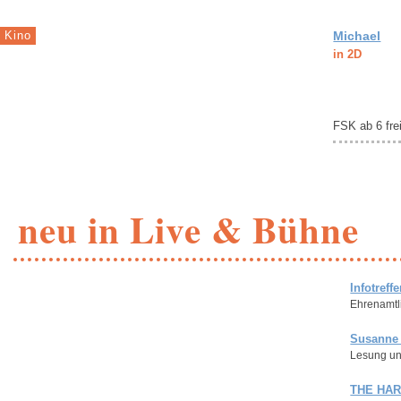
Kino
Michael
in 2D
FSK ab 6 fre
neu in Live & Bühne
Infotreff
Ehrenamtl
Susanne 
Lesung un
THE HA