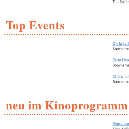
The Spirit
Top Events
Oh la la 
Sommernac
Dirty Da
Sommernac
Chéri, i
Sommernac
neu im Kinoprogramm
Monsieur